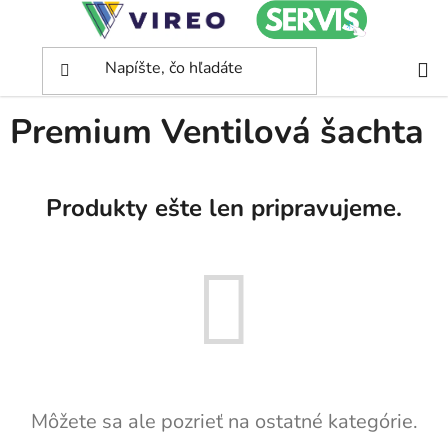
Prejsť
na
obsah
Domov
/
Premium Ventilová šachta
Premium Ventilová šachta
Produkty ešte len pripravujeme.
Môžete sa ale pozrieť na ostatné kategórie.