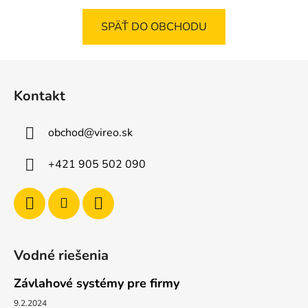
SPÄŤ DO OBCHODU
Z
á
Kontakt
p
ä
obchod
@
vireo.sk
t
i
+421 905 502 090
e
Vodné riešenia
Závlahové systémy pre firmy
9.2.2024