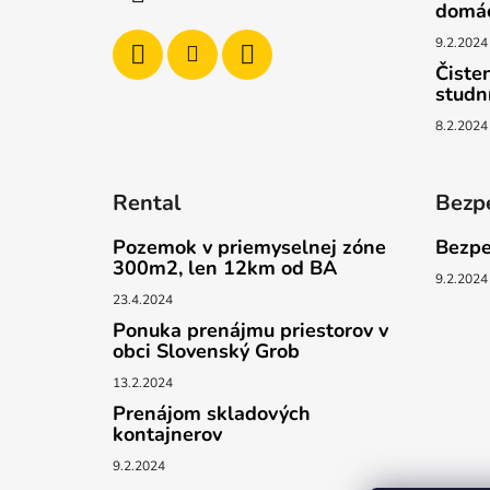
e
domác
9.2.2024
Čisten
studn
8.2.2024
Rental
Bezp
Pozemok v priemyselnej zóne
Bezpe
300m2, len 12km od BA
9.2.2024
23.4.2024
Ponuka prenájmu priestorov v
obci Slovenský Grob
13.2.2024
Prenájom skladových
kontajnerov
9.2.2024