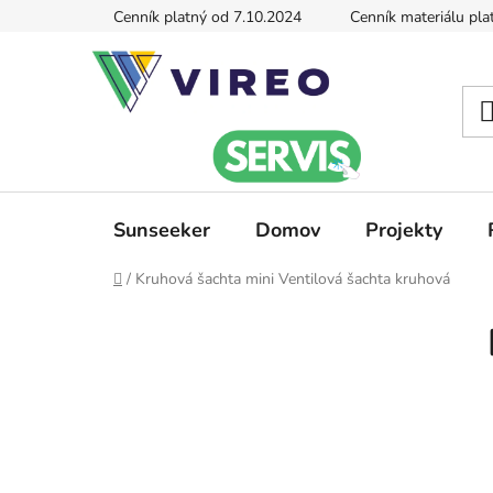
Prejsť
Cenník platný od 7.10.2024
Cenník materiálu pla
na
obsah
Sunseeker
Domov
Projekty
Domov
/
Kruhová šachta mini Ventilová šachta kruhová
B
o
č
n
ý
p
a