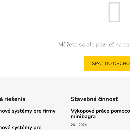
Môžete sa ale pozrieť na os
SPÄŤ DO OBCH
 riešenia
Stavebná činnosť
hové systémy pre firmy
Výkopové práce pomoc
minibagra
26.1.2024
hové systémy pre