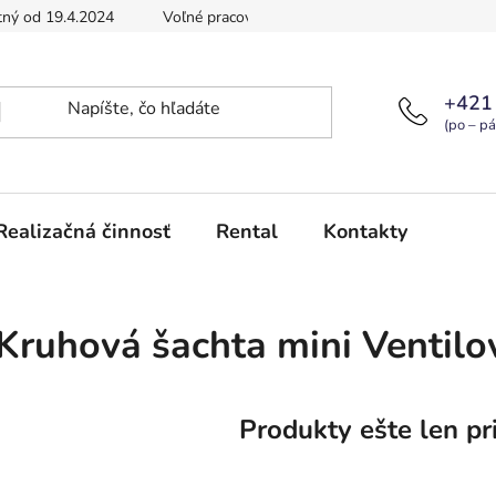
tný od 19.4.2024
Voľné pracovné pozície
Podmienky ochran
+421
(po – pá
Realizačná činnosť
Rental
Kontakty
Kruhová šachta mini Ventilo
Produkty ešte len pr