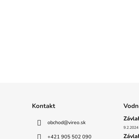
n
e
l
Z
á
Kontakt
Vodné
p
ä
Závla
obchod
@
vireo.sk
t
9.2.2024
i
Závla
+421 905 502 090