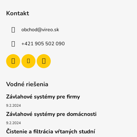
Z
á
Kontakt
p
ä
obchod
@
vireo.sk
t
i
+421 905 502 090
e
Vodné riešenia
Závlahové systémy pre firmy
9.2.2024
Závlahové systémy pre domácnosti
9.2.2024
Čistenie a filtrácia vŕtaných studní