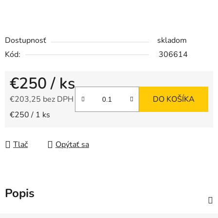
Dostupnosť
skladom
Kód:
306614
€250
/ ks
€203,25 bez DPH
DO KOŠÍKA
Jednotková cena:
€250 / 1 ks
Tlač
Opýtať sa
Popis