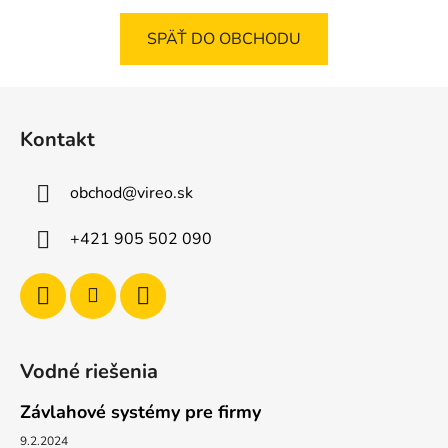
SPÄŤ DO OBCHODU
Z
á
Kontakt
p
ä
obchod
@
vireo.sk
t
i
+421 905 502 090
e
Vodné riešenia
Závlahové systémy pre firmy
9.2.2024