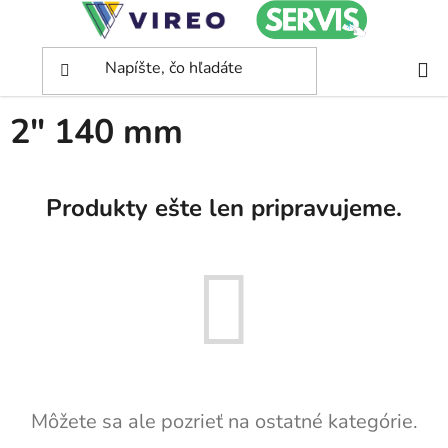
Prejsť
na
obsah
Domov
/
2" 140 mm
2" 140 mm
Produkty ešte len pripravujeme.
Môžete sa ale pozrieť na ostatné kategórie.