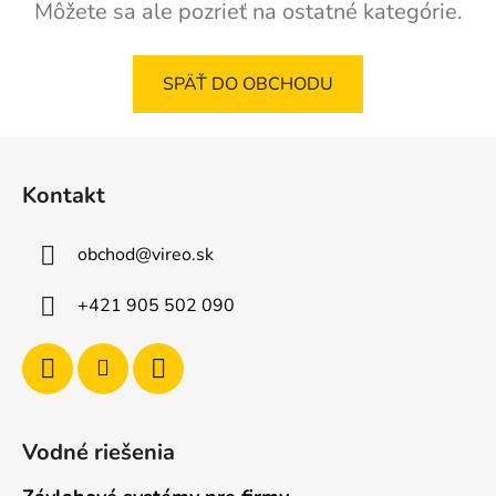
Môžete sa ale pozrieť na ostatné kategórie.
SPÄŤ DO OBCHODU
Z
á
Kontakt
p
ä
obchod
@
vireo.sk
t
i
+421 905 502 090
e
Vodné riešenia