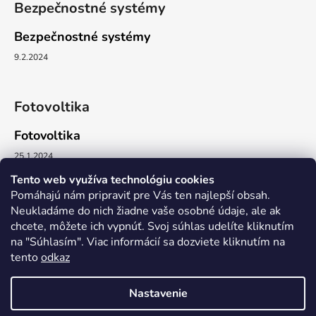
Bezpečnostné systémy
Bezpečnostné systémy
9.2.2024
Fotovoltika
Fotovoltika
25.1.2024
Tento web
využíva technológiu cookies
Pomáhajú nám pripraviť pre Vás ten najlepší obsah.
Neukladáme do nich žiadne vaše osobné údaje, ale ak
Nákupný košík
chcete, môžete ich vypnúť. Svoj súhlas udelíte kliknutím
na "Súhlasím". Viac informácií sa dozviete kliknutím na
tento
odkaz
0
KS /
€0
Nastavenie