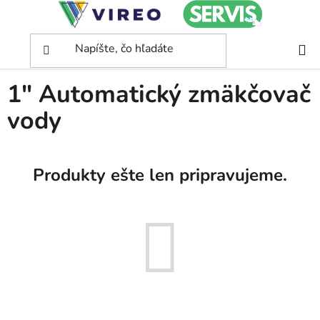
Prejsť
na
obsah
Domov
/
1" Automatický zmäkčovač vody
1" Automatický zmäkčovač
vody
Produkty ešte len pripravujeme.