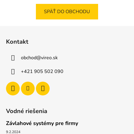
SPÄŤ DO OBCHODU
Z
á
Kontakt
p
ä
obchod
@
vireo.sk
t
i
+421 905 502 090
e
Vodné riešenia
Závlahové systémy pre firmy
9.2.2024