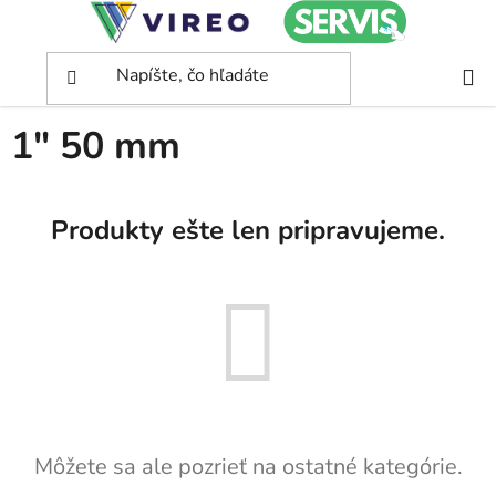
Prejsť
na
obsah
Domov
/
1" 50 mm
1" 50 mm
Produkty ešte len pripravujeme.
Môžete sa ale pozrieť na ostatné kategórie.